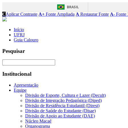
BRASIL
C
Aplicar Contraste
A+
Fonte Ampliada
A
Restaurar Fonte
A-
Fonte 
Início
UFRJ
Guia Calouro
Pesquisar
Institucional
Apresentação
Equipe
Divisão de Esporte, Cultura e Lazer (Decult)
Divisão de Integração Pedagógica (Diped)
Divisão de Residência Estudantil (Direst)
Divisão de Saúde do Estudante (Disae)
Divisão de Apoio ao Estudante (DAE)
Núcleo Macaé
Organograma