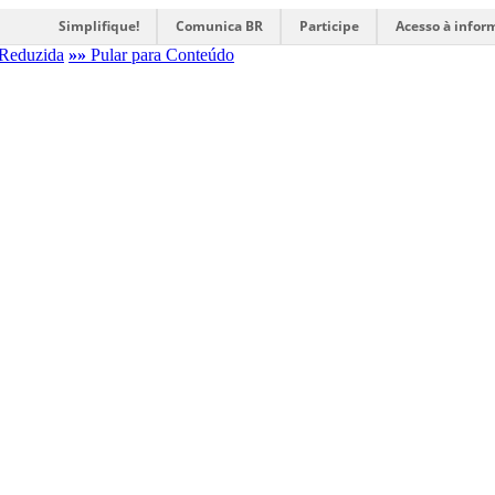
Simplifique!
Comunica BR
Participe
Acesso à infor
Reduzida
»»
Pular para Conteúdo