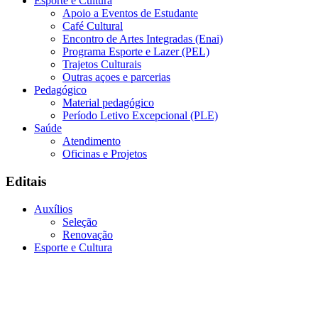
Esporte e Cultura
Apoio a Eventos de Estudante
Café Cultural
Encontro de Artes Integradas (Enai)
Programa Esporte e Lazer (PEL)
Trajetos Culturais
Outras açoes e parcerias
Pedagógico
Material pedagógico
Período Letivo Excepcional (PLE)
Saúde
Atendimento
Oficinas e Projetos
Editais
Auxílios
Seleção
Renovação
Esporte e Cultura