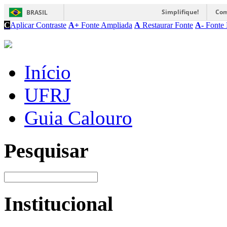
Simplifique!
Com
BRASIL
C
Aplicar Contraste
A+
Fonte Ampliada
A
Restaurar Fonte
A-
Fonte 
Início
UFRJ
Guia Calouro
Pesquisar
Institucional