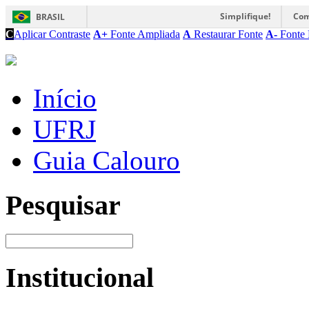
Simplifique!
Com
BRASIL
C
Aplicar Contraste
A+
Fonte Ampliada
A
Restaurar Fonte
A-
Fonte 
Início
UFRJ
Guia Calouro
Pesquisar
Institucional