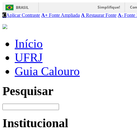
Simplifique!
Com
BRASIL
C
Aplicar Contraste
A+
Fonte Ampliada
A
Restaurar Fonte
A-
Fonte 
Início
UFRJ
Guia Calouro
Pesquisar
Institucional