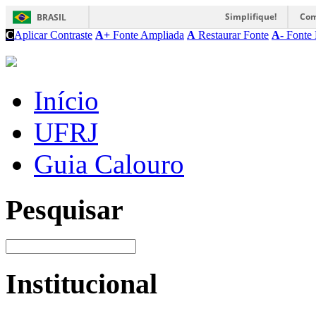
Simplifique!
Com
BRASIL
C
Aplicar Contraste
A+
Fonte Ampliada
A
Restaurar Fonte
A-
Fonte 
Início
UFRJ
Guia Calouro
Pesquisar
Institucional