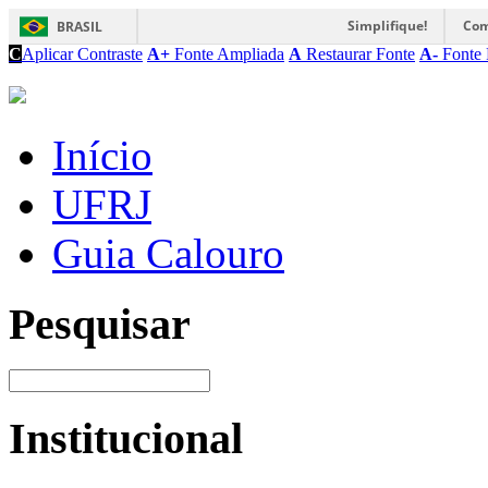
Simplifique!
Com
BRASIL
C
Aplicar Contraste
A+
Fonte Ampliada
A
Restaurar Fonte
A-
Fonte 
Início
UFRJ
Guia Calouro
Pesquisar
Institucional