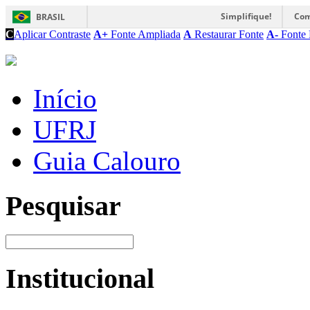
Simplifique!
Com
BRASIL
C
Aplicar Contraste
A+
Fonte Ampliada
A
Restaurar Fonte
A-
Fonte 
Início
UFRJ
Guia Calouro
Pesquisar
Institucional