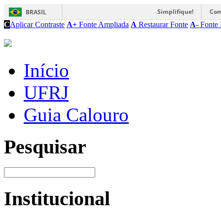
Simplifique!
Com
BRASIL
C
Aplicar Contraste
A+
Fonte Ampliada
A
Restaurar Fonte
A-
Fonte 
Início
UFRJ
Guia Calouro
Pesquisar
Institucional