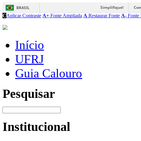
Simplifique!
Com
BRASIL
C
Aplicar Contraste
A+
Fonte Ampliada
A
Restaurar Fonte
A-
Fonte 
Início
UFRJ
Guia Calouro
Pesquisar
Institucional