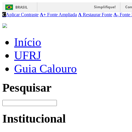
Simplifique!
Com
BRASIL
C
Aplicar Contraste
A+
Fonte Ampliada
A
Restaurar Fonte
A-
Fonte 
Início
UFRJ
Guia Calouro
Pesquisar
Institucional