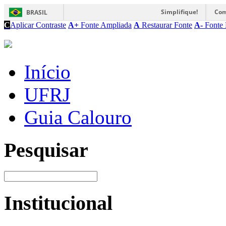
Simplifique!
Com
BRASIL
C
Aplicar Contraste
A+
Fonte Ampliada
A
Restaurar Fonte
A-
Fonte 
Início
UFRJ
Guia Calouro
Pesquisar
Institucional