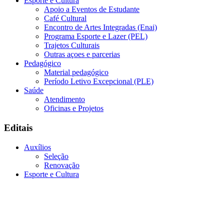
Esporte e Cultura
Apoio a Eventos de Estudante
Café Cultural
Encontro de Artes Integradas (Enai)
Programa Esporte e Lazer (PEL)
Trajetos Culturais
Outras açoes e parcerias
Pedagógico
Material pedagógico
Período Letivo Excepcional (PLE)
Saúde
Atendimento
Oficinas e Projetos
Editais
Auxílios
Seleção
Renovação
Esporte e Cultura