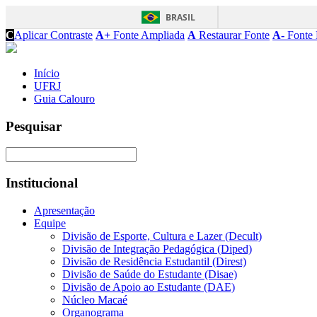
BRASIL
C
Aplicar Contraste
A+
Fonte Ampliada
A
Restaurar Fonte
A-
Fonte 
Início
UFRJ
Guia Calouro
Pesquisar
Institucional
Apresentação
Equipe
Divisão de Esporte, Cultura e Lazer (Decult)
Divisão de Integração Pedagógica (Diped)
Divisão de Residência Estudantil (Direst)
Divisão de Saúde do Estudante (Disae)
Divisão de Apoio ao Estudante (DAE)
Núcleo Macaé
Organograma