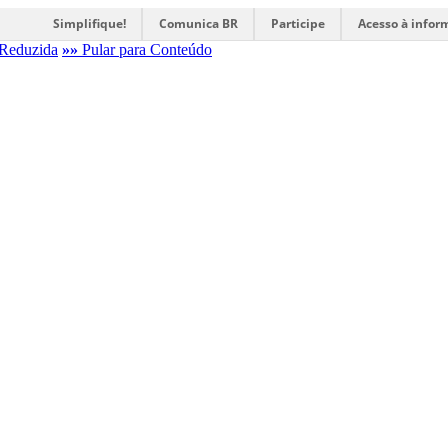
Simplifique!
Comunica BR
Participe
Acesso à infor
Reduzida
»»
Pular para Conteúdo