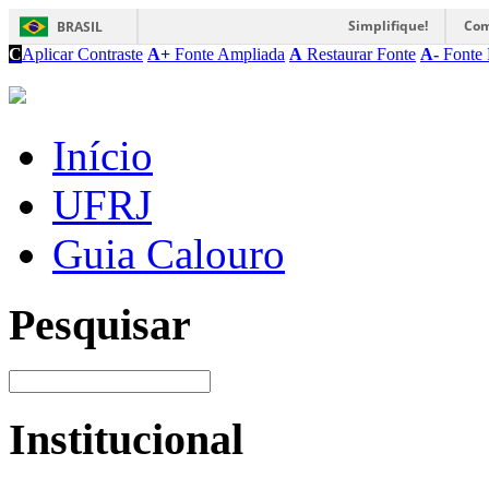
Simplifique!
Com
BRASIL
C
Aplicar Contraste
A+
Fonte Ampliada
A
Restaurar Fonte
A-
Fonte 
Início
UFRJ
Guia Calouro
Pesquisar
Institucional