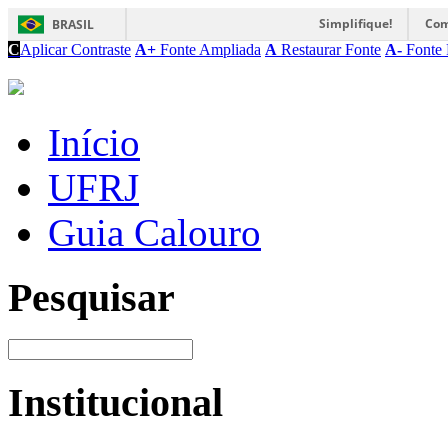
Simplifique!
Com
BRASIL
C
Aplicar Contraste
A+
Fonte Ampliada
A
Restaurar Fonte
A-
Fonte 
Início
UFRJ
Guia Calouro
Pesquisar
Institucional