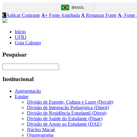
BRASIL
C
Aplicar Contraste
A+
Fonte Ampliada
A
Restaurar Fonte
A-
Fonte 
Início
UFRJ
Guia Calouro
Pesquisar
Institucional
Apresentação
Equipe
Divisão de Esporte, Cultura e Lazer (Decult)
Divisão de Integração Pedagógica (Diped)
Divisão de Residência Estudantil (Direst)
Divisão de Saúde do Estudante (Disae)
Divisão de Apoio ao Estudante (DAE)
Núcleo Macaé
Organograma