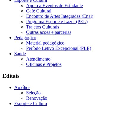
Esporte e Cultura
Apoio a Eventos de Estudante
Café Cultural
Encontro de Artes Integradas (Enai)
Programa Esporte e Lazer (PEL)
Trajetos Culturais
Outras açoes e parcerias
Pedagógico
Material pedagógico
Período Letivo Excepcional (PLE)
Saúde
Atendimento
Oficinas e Projetos
Editais
Auxílios
Seleção
Renovação
Esporte e Cultura