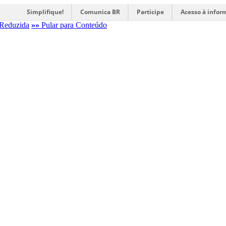
Simplifique!
Comunica BR
Participe
Acesso à infor
Reduzida
»»
Pular para Conteúdo