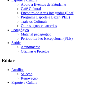
Esporte e Cultura
Apoio a Eventos de Estudante
Café Cultural
Encontro de Artes Integradas (Enai)
Programa Esporte e Lazer (PEL)
Trajetos Culturais
Outras açoes e parcerias
Pedagógico
Material pedagógico
Período Letivo Excepcional (PLE)
Saúde
Atendimento
Oficinas e Projetos
Editais
Auxílios
Seleção
Renovação
Esporte e Cultura