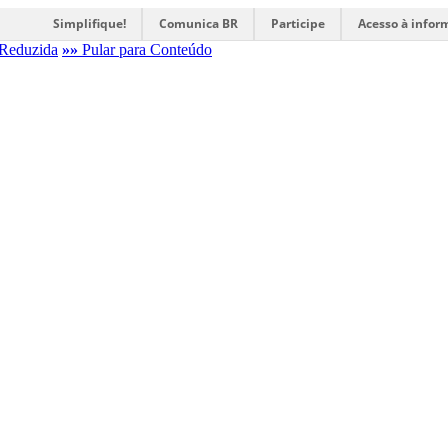
Simplifique!
Comunica BR
Participe
Acesso à infor
Reduzida
»»
Pular para Conteúdo