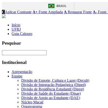
BRASIL
C
Aplicar Contraste
A+
Fonte Ampliada
A
Restaurar Fonte
A-
Fonte 
Início
UFRJ
Guia Calouro
Pesquisar
Institucional
Apresentação
Equipe
Divisão de Esporte, Cultura e Lazer (Decult)
Divisão de Integração Pedagógica (Diped)
Divisão de Residência Estudantil (Direst)
Divisão de Saúde do Estudante (Disae)
Divisão de Apoio ao Estudante (DAE)
Núcleo Macaé
Organograma