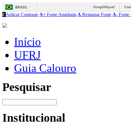
Simplifique!
Com
BRASIL
C
Aplicar Contraste
A+
Fonte Ampliada
A
Restaurar Fonte
A-
Fonte 
Início
UFRJ
Guia Calouro
Pesquisar
Institucional