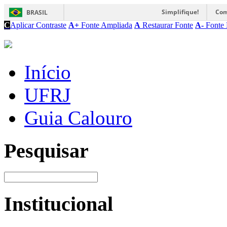
Simplifique!
Com
BRASIL
C
Aplicar Contraste
A+
Fonte Ampliada
A
Restaurar Fonte
A-
Fonte 
Início
UFRJ
Guia Calouro
Pesquisar
Institucional