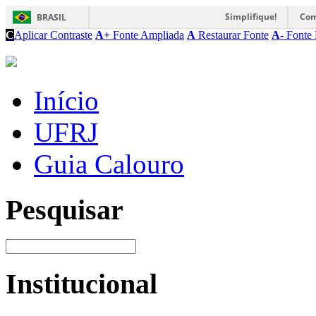
Simplifique!
Com
BRASIL
C
Aplicar Contraste
A+
Fonte Ampliada
A
Restaurar Fonte
A-
Fonte 
Início
UFRJ
Guia Calouro
Pesquisar
Institucional