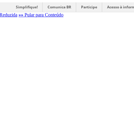
Simplifique!
Comunica BR
Participe
Acesso à infor
Reduzida
»»
Pular para Conteúdo