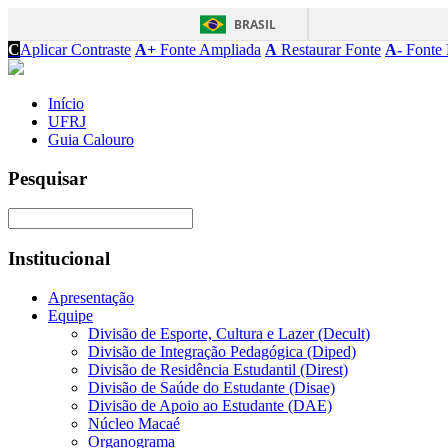
BRASIL
C
Aplicar Contraste
A+
Fonte Ampliada
A
Restaurar Fonte
A-
Fonte 
Início
UFRJ
Guia Calouro
Pesquisar
Institucional
Apresentação
Equipe
Divisão de Esporte, Cultura e Lazer (Decult)
Divisão de Integração Pedagógica (Diped)
Divisão de Residência Estudantil (Direst)
Divisão de Saúde do Estudante (Disae)
Divisão de Apoio ao Estudante (DAE)
Núcleo Macaé
Organograma