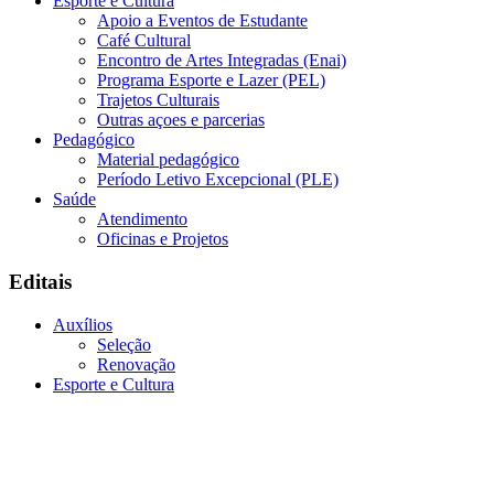
Esporte e Cultura
Apoio a Eventos de Estudante
Café Cultural
Encontro de Artes Integradas (Enai)
Programa Esporte e Lazer (PEL)
Trajetos Culturais
Outras açoes e parcerias
Pedagógico
Material pedagógico
Período Letivo Excepcional (PLE)
Saúde
Atendimento
Oficinas e Projetos
Editais
Auxílios
Seleção
Renovação
Esporte e Cultura