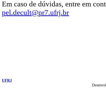
Em caso de dúvidas, entre em cont
pel.decult@pr7.ufrj.br
UFRJ
Desenvol