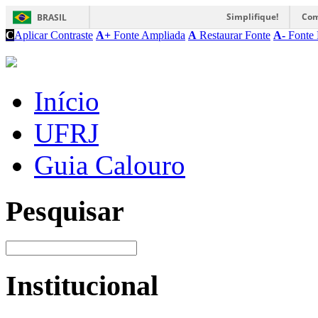
Simplifique!
Com
BRASIL
C
Aplicar Contraste
A+
Fonte Ampliada
A
Restaurar Fonte
A-
Fonte 
Início
UFRJ
Guia Calouro
Pesquisar
Institucional