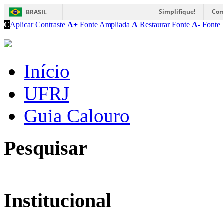
Simplifique!
Com
BRASIL
C
Aplicar Contraste
A+
Fonte Ampliada
A
Restaurar Fonte
A-
Fonte 
Início
UFRJ
Guia Calouro
Pesquisar
Institucional