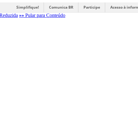
Simplifique!
Comunica BR
Participe
Acesso à infor
Reduzida
»»
Pular para Conteúdo