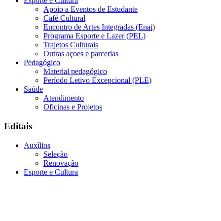
Esporte e Cultura
Apoio a Eventos de Estudante
Café Cultural
Encontro de Artes Integradas (Enai)
Programa Esporte e Lazer (PEL)
Trajetos Culturais
Outras açoes e parcerias
Pedagógico
Material pedagógico
Período Letivo Excepcional (PLE)
Saúde
Atendimento
Oficinas e Projetos
Editais
Auxílios
Seleção
Renovação
Esporte e Cultura