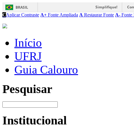
Simplifique!
Com
BRASIL
C
Aplicar Contraste
A+
Fonte Ampliada
A
Restaurar Fonte
A-
Fonte 
Início
UFRJ
Guia Calouro
Pesquisar
Institucional