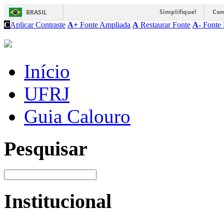
Simplifique!
Com
BRASIL
C
Aplicar Contraste
A+
Fonte Ampliada
A
Restaurar Fonte
A-
Fonte 
Início
UFRJ
Guia Calouro
Pesquisar
Institucional