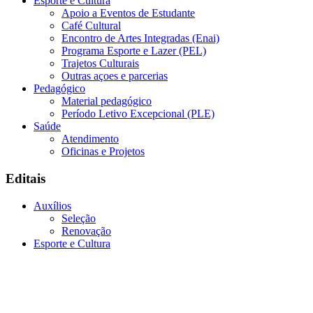
Esporte e Cultura
Apoio a Eventos de Estudante
Café Cultural
Encontro de Artes Integradas (Enai)
Programa Esporte e Lazer (PEL)
Trajetos Culturais
Outras açoes e parcerias
Pedagógico
Material pedagógico
Período Letivo Excepcional (PLE)
Saúde
Atendimento
Oficinas e Projetos
Editais
Auxílios
Seleção
Renovação
Esporte e Cultura