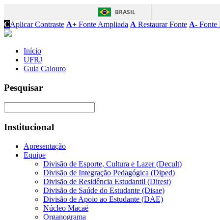
BRASIL
C
Aplicar Contraste
A+
Fonte Ampliada
A
Restaurar Fonte
A-
Fonte 
Início
UFRJ
Guia Calouro
Pesquisar
Institucional
Apresentação
Equipe
Divisão de Esporte, Cultura e Lazer (Decult)
Divisão de Integração Pedagógica (Diped)
Divisão de Residência Estudantil (Direst)
Divisão de Saúde do Estudante (Disae)
Divisão de Apoio ao Estudante (DAE)
Núcleo Macaé
Organograma