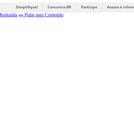
Simplifique!
Comunica BR
Participe
Acesso à infor
Reduzida
»»
Pular para Conteúdo