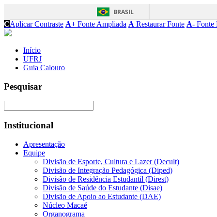
BRASIL
C
Aplicar Contraste
A+
Fonte Ampliada
A
Restaurar Fonte
A-
Fonte 
Início
UFRJ
Guia Calouro
Pesquisar
Institucional
Apresentação
Equipe
Divisão de Esporte, Cultura e Lazer (Decult)
Divisão de Integração Pedagógica (Diped)
Divisão de Residência Estudantil (Direst)
Divisão de Saúde do Estudante (Disae)
Divisão de Apoio ao Estudante (DAE)
Núcleo Macaé
Organograma