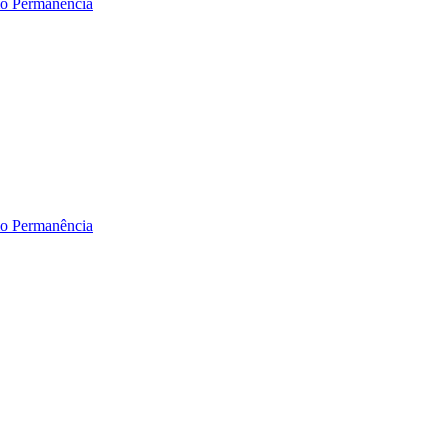
lio Permanência
lio Permanência