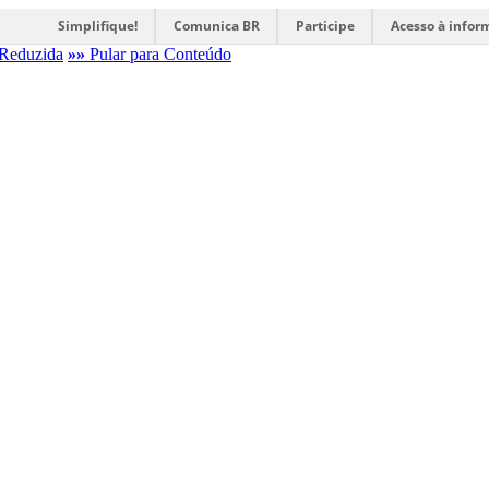
Simplifique!
Comunica BR
Participe
Acesso à infor
Reduzida
»»
Pular para Conteúdo