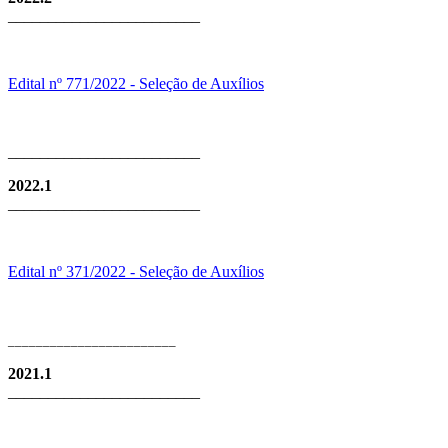
________________________
Edital nº 771/2022 - Seleção de Auxílios
________________________
2022.1
________________________
Edital nº 371/2022 - Seleção de Auxílios
________________________
2021.1
________________________