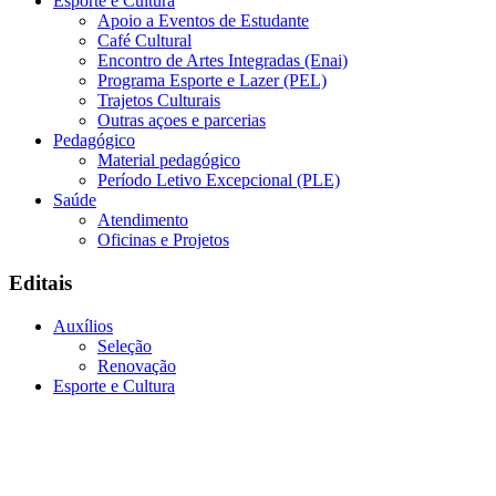
Esporte e Cultura
Apoio a Eventos de Estudante
Café Cultural
Encontro de Artes Integradas (Enai)
Programa Esporte e Lazer (PEL)
Trajetos Culturais
Outras açoes e parcerias
Pedagógico
Material pedagógico
Período Letivo Excepcional (PLE)
Saúde
Atendimento
Oficinas e Projetos
Editais
Auxílios
Seleção
Renovação
Esporte e Cultura