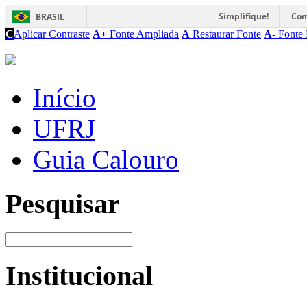
Simplifique!
Com
BRASIL
C
Aplicar Contraste
A+
Fonte Ampliada
A
Restaurar Fonte
A-
Fonte 
Início
UFRJ
Guia Calouro
Pesquisar
Institucional