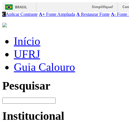
Simplifique!
Com
BRASIL
C
Aplicar Contraste
A+
Fonte Ampliada
A
Restaurar Fonte
A-
Fonte 
Início
UFRJ
Guia Calouro
Pesquisar
Institucional