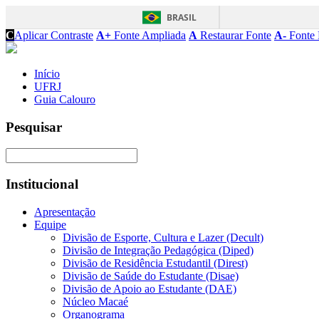
BRASIL
C
Aplicar Contraste
A+
Fonte Ampliada
A
Restaurar Fonte
A-
Fonte 
Início
UFRJ
Guia Calouro
Pesquisar
Institucional
Apresentação
Equipe
Divisão de Esporte, Cultura e Lazer (Decult)
Divisão de Integração Pedagógica (Diped)
Divisão de Residência Estudantil (Direst)
Divisão de Saúde do Estudante (Disae)
Divisão de Apoio ao Estudante (DAE)
Núcleo Macaé
Organograma