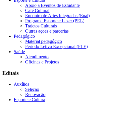
Esporte e Cultura
Apoio a Eventos de Estudante
Café Cultural
Encontro de Artes Integradas (Enai)
Programa Esporte e Lazer (PEL)
Trajetos Culturais
Outras açoes e parcerias
Pedagógico
Material pedagógico
Período Letivo Excepcional (PLE)
Saúde
Atendimento
Oficinas e Projetos
Editais
Auxílios
Seleção
Renovação
Esporte e Cultura