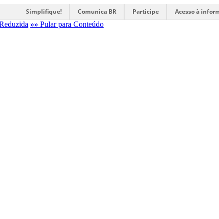
Simplifique!
Comunica BR
Participe
Acesso à infor
Reduzida
»»
Pular para Conteúdo