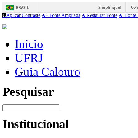
Simplifique!
Com
BRASIL
C
Aplicar Contraste
A+
Fonte Ampliada
A
Restaurar Fonte
A-
Fonte 
Início
UFRJ
Guia Calouro
Pesquisar
Institucional