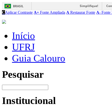
Simplifique!
Com
BRASIL
C
Aplicar Contraste
A+
Fonte Ampliada
A
Restaurar Fonte
A-
Fonte 
Início
UFRJ
Guia Calouro
Pesquisar
Institucional