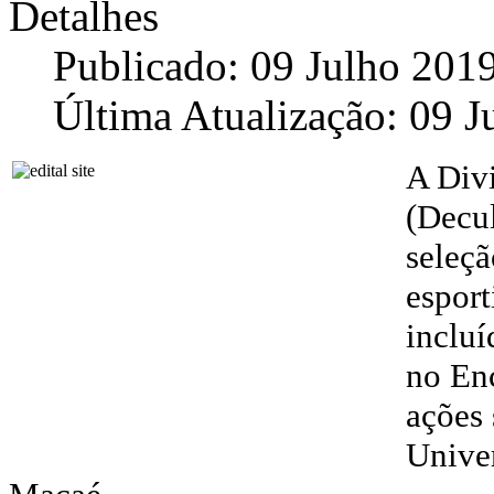
Detalhes
Publicado: 09 Julho 201
Última Atualização: 09 J
A Divi
(Decul
seleçã
esport
incluí
no Enc
ações 
Univer