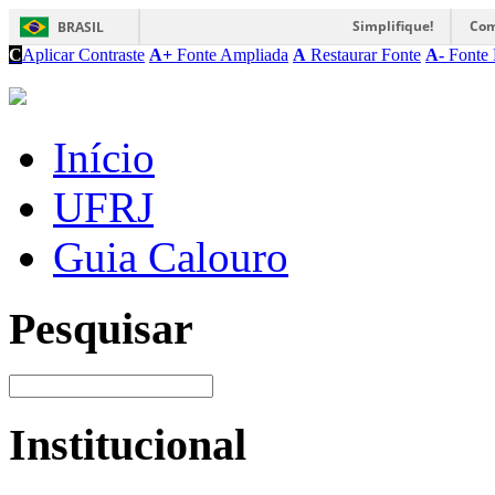
Simplifique!
Com
BRASIL
C
Aplicar Contraste
A+
Fonte Ampliada
A
Restaurar Fonte
A-
Fonte 
Início
UFRJ
Guia Calouro
Pesquisar
Institucional