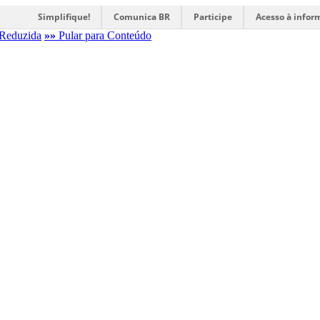
Simplifique!
Comunica BR
Participe
Acesso à infor
Reduzida
»»
Pular para Conteúdo