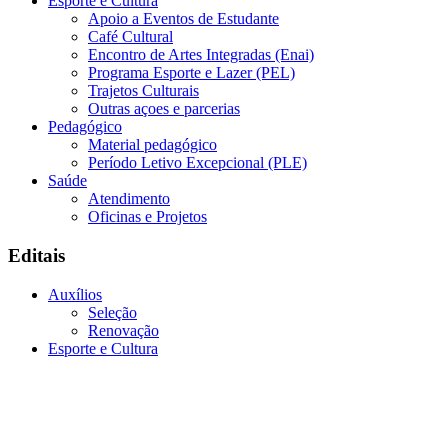
Esporte e Cultura
Apoio a Eventos de Estudante
Café Cultural
Encontro de Artes Integradas (Enai)
Programa Esporte e Lazer (PEL)
Trajetos Culturais
Outras açoes e parcerias
Pedagógico
Material pedagógico
Período Letivo Excepcional (PLE)
Saúde
Atendimento
Oficinas e Projetos
Editais
Auxílios
Seleção
Renovação
Esporte e Cultura