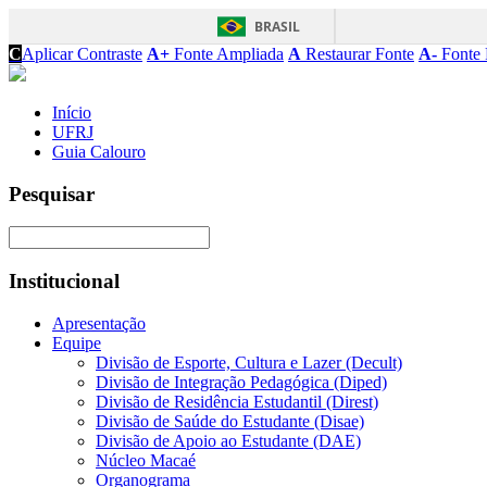
BRASIL
C
Aplicar Contraste
A+
Fonte Ampliada
A
Restaurar Fonte
A-
Fonte 
Início
UFRJ
Guia Calouro
Pesquisar
Institucional
Apresentação
Equipe
Divisão de Esporte, Cultura e Lazer (Decult)
Divisão de Integração Pedagógica (Diped)
Divisão de Residência Estudantil (Direst)
Divisão de Saúde do Estudante (Disae)
Divisão de Apoio ao Estudante (DAE)
Núcleo Macaé
Organograma