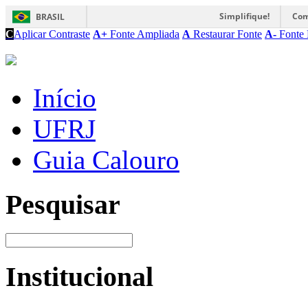
Simplifique!
Com
BRASIL
C
Aplicar Contraste
A+
Fonte Ampliada
A
Restaurar Fonte
A-
Fonte 
Início
UFRJ
Guia Calouro
Pesquisar
Institucional