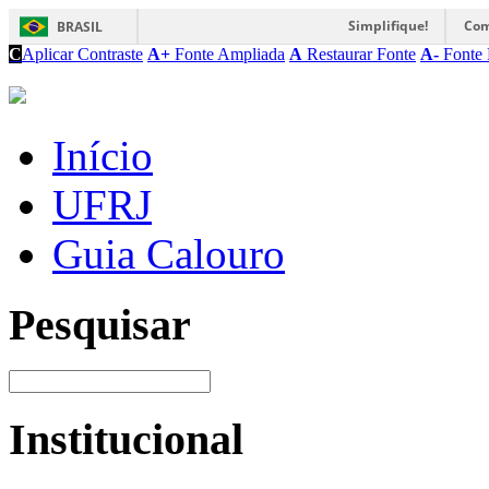
Simplifique!
Com
BRASIL
C
Aplicar Contraste
A+
Fonte Ampliada
A
Restaurar Fonte
A-
Fonte 
Início
UFRJ
Guia Calouro
Pesquisar
Institucional