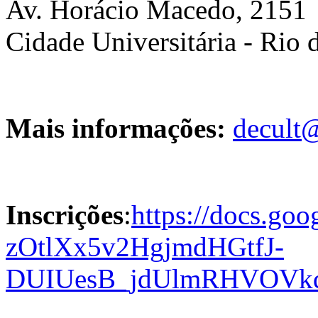
Av. Horácio Macedo, 2151
Cidade Universitária - Rio 
Mais informações:
decult@
Inscrições
:
https://docs.go
zOtlXx5v2HgjmdHGtfJ-
DUIUesB_jdUlmRHVOVkq