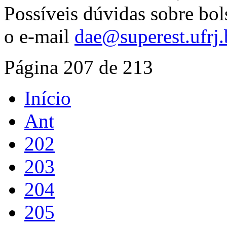
Possíveis dúvidas sobre bo
o e-mail
dae@superest.ufrj.
Página 207 de 213
Início
Ant
202
203
204
205