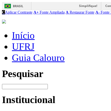
Simplifique!
Com
BRASIL
C
Aplicar Contraste
A+
Fonte Ampliada
A
Restaurar Fonte
A-
Fonte 
Início
UFRJ
Guia Calouro
Pesquisar
Institucional