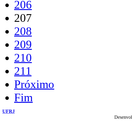
206
207
208
209
210
211
Próximo
Fim
UFRJ
Desenvol