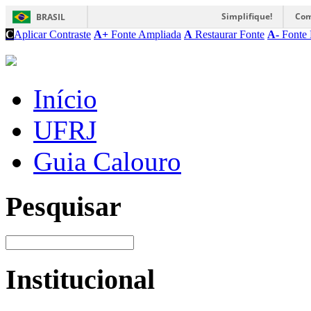
Simplifique!
Com
BRASIL
C
Aplicar Contraste
A+
Fonte Ampliada
A
Restaurar Fonte
A-
Fonte 
Início
UFRJ
Guia Calouro
Pesquisar
Institucional