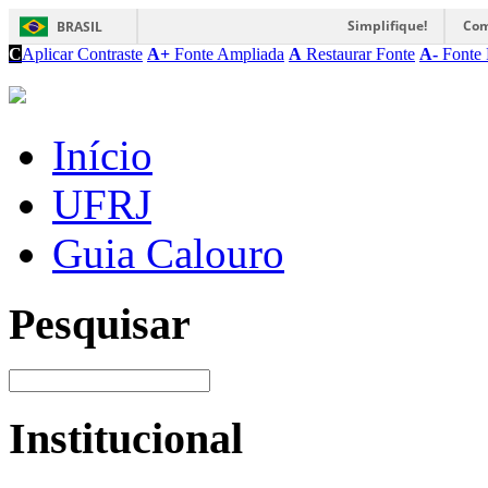
Simplifique!
Com
BRASIL
C
Aplicar Contraste
A+
Fonte Ampliada
A
Restaurar Fonte
A-
Fonte 
Início
UFRJ
Guia Calouro
Pesquisar
Institucional