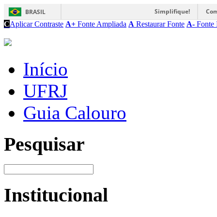
Simplifique!
Com
BRASIL
C
Aplicar Contraste
A+
Fonte Ampliada
A
Restaurar Fonte
A-
Fonte 
Início
UFRJ
Guia Calouro
Pesquisar
Institucional