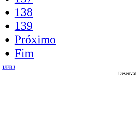
138
139
Próximo
Fim
UFRJ
Desenvol