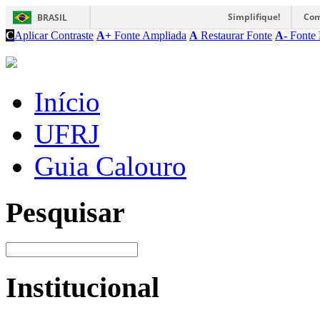
Simplifique!
Com
BRASIL
C
Aplicar Contraste
A+
Fonte Ampliada
A
Restaurar Fonte
A-
Fonte 
Início
UFRJ
Guia Calouro
Pesquisar
Institucional