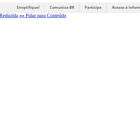
Simplifique!
Comunica BR
Participe
Acesso à infor
Reduzida
»»
Pular para Conteúdo