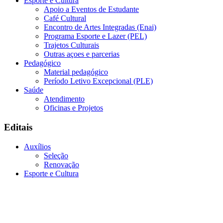
Esporte e Cultura
Apoio a Eventos de Estudante
Café Cultural
Encontro de Artes Integradas (Enai)
Programa Esporte e Lazer (PEL)
Trajetos Culturais
Outras açoes e parcerias
Pedagógico
Material pedagógico
Período Letivo Excepcional (PLE)
Saúde
Atendimento
Oficinas e Projetos
Editais
Auxílios
Seleção
Renovação
Esporte e Cultura