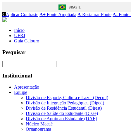
BRASIL
C
Aplicar Contraste
A+
Fonte Ampliada
A
Restaurar Fonte
A-
Fonte 
Início
UFRJ
Guia Calouro
Pesquisar
Institucional
Apresentação
Equipe
Divisão de Esporte, Cultura e Lazer (Decult)
Divisão de Integração Pedagógica (Diped)
Divisão de Residência Estudantil (Direst)
Divisão de Saúde do Estudante (Disae)
Divisão de Apoio ao Estudante (DAE)
Núcleo Macaé
Organograma