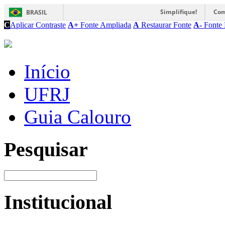
Simplifique!
Com
BRASIL
C
Aplicar Contraste
A+
Fonte Ampliada
A
Restaurar Fonte
A-
Fonte 
Início
UFRJ
Guia Calouro
Pesquisar
Institucional