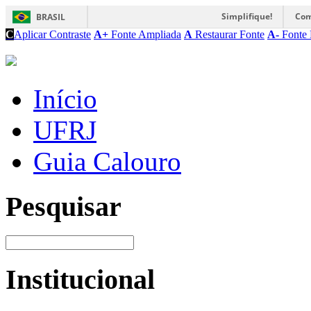
Simplifique!
Com
BRASIL
C
Aplicar Contraste
A+
Fonte Ampliada
A
Restaurar Fonte
A-
Fonte 
Início
UFRJ
Guia Calouro
Pesquisar
Institucional