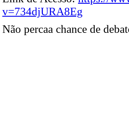
v=734djURA8Eg
Não percaa chance de debate