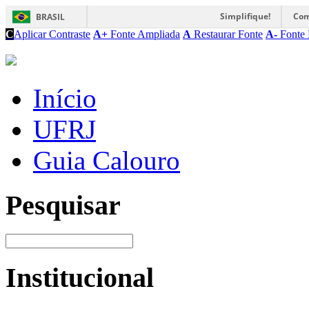
Simplifique!
Com
BRASIL
C
Aplicar Contraste
A+
Fonte Ampliada
A
Restaurar Fonte
A-
Fonte 
Início
UFRJ
Guia Calouro
Pesquisar
Institucional