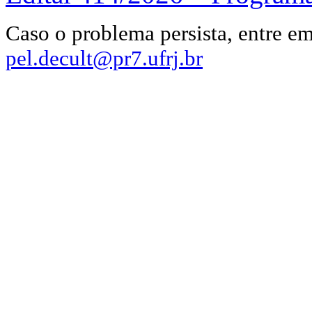
Caso o problema persista, entre e
pel.decult@pr7.ufrj.br