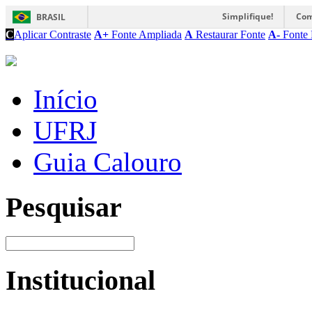
Simplifique!
Com
BRASIL
C
Aplicar Contraste
A+
Fonte Ampliada
A
Restaurar Fonte
A-
Fonte 
Início
UFRJ
Guia Calouro
Pesquisar
Institucional