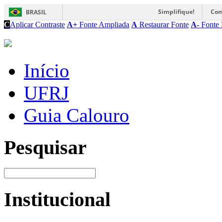
Simplifique!
Com
BRASIL
C
Aplicar Contraste
A+
Fonte Ampliada
A
Restaurar Fonte
A-
Fonte 
Início
UFRJ
Guia Calouro
Pesquisar
Institucional