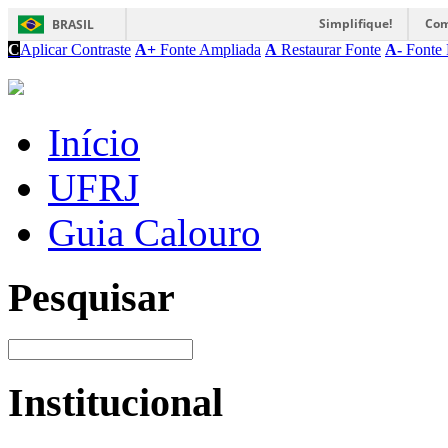
Simplifique!
Com
BRASIL
C
Aplicar Contraste
A+
Fonte Ampliada
A
Restaurar Fonte
A-
Fonte 
Início
UFRJ
Guia Calouro
Pesquisar
Institucional