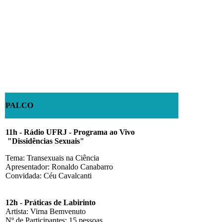
PALCO
11h -
Rádio UFRJ - Programa ao Vivo
"Dissidências Sexuais"
Tema: Transexuais na Ciência
Apresentador: Ronaldo Canabarro
Convidada: Céu Cavalcanti
12h - Práticas de Labirinto
Artista: Virna Bemvenuto
Nº de Participantes: 15 pessoas